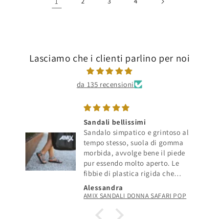
1
2
3
4
Lasciamo che i clienti parlino per noi
da 135 recensioni
Sandali bellissimi
Tu
Sandalo simpatico e grintoso al
Ci
tempo stesso, suola di gomma
co
morbida, avvolge bene il piede
me
pur essendo molto aperto. Le
Nu
fibbie di plastica rigida che
su
collegano i nastri sono rigide e
Alessandra
Al
potrebbero risultare un po'
AMIX SANDALI DONNA SAFARI POP
fastidiose sul malleolo ma
specifico che ho il piede molto