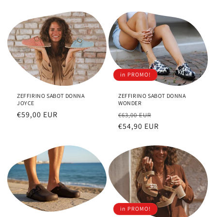
di
scontato
listino
listino
in PROMO!
ZEFFIRINO SABOT DONNA
ZEFFIRINO SABOT DONNA
JOYCE
WONDER
Prezzo
€59,00 EUR
Prezzo
Prezzo
€63,00 EUR
di
di
€54,90 EUR
scontato
listino
listino
in PROMO!