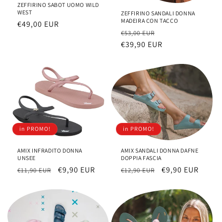
ZEFFIRINO SABOT UOMO WILD
WEST
ZEFFIRINO SANDALI DONNA
MADEIRA CON TACCO
Prezzo
€49,00 EUR
Prezzo
Prezzo
€53,00 EUR
di
di
€39,90 EUR
scontato
listino
listino
in PROMO!
in PROMO!
AMIX INFRADITO DONNA
AMIX SANDALI DONNA DAFNE
UNSEE
DOPPIA FASCIA
Prezzo
Prezzo
€9,90 EUR
Prezzo
Prezzo
€9,90 EUR
€11,90 EUR
€12,90 EUR
di
scontato
di
scontato
listino
listino