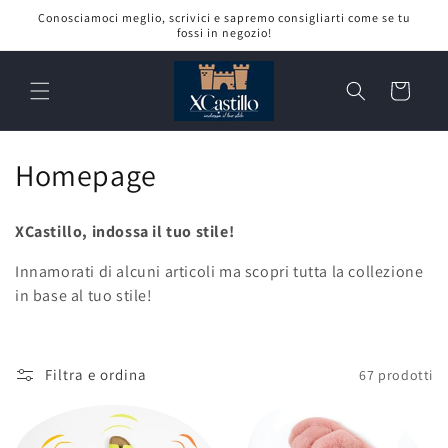
Vai
Conosciamoci meglio, scrivici e sapremo consigliarti come se tu
direttamente
fossi in negozio!
ai contenuti
Carrello
C
Homepage
o
XCastillo, indossa il tuo stile!
l
Innamorati di alcuni articoli ma scopri tutta la collezione
l
in base al tuo stile!
e
z
Filtra e ordina
67 prodotti
i
o