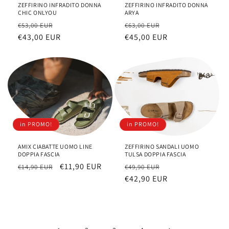
ZEFFIRINO INFRADITO DONNA
ZEFFIRINO INFRADITO DONNA
CHIC ONLYOU
ARYA
Prezzo
Prezzo
Prezzo
Prezzo
€53,00 EUR
€63,00 EUR
di
€43,00 EUR
scontato
di
€45,00 EUR
scontato
listino
listino
in PROMO!
in PROMO!
AMIX CIABATTE UOMO LINE
ZEFFIRINO SANDALI UOMO
DOPPIA FASCIA
TULSA DOPPIA FASCIA
Prezzo
Prezzo
€11,90 EUR
Prezzo
Prezzo
€14,90 EUR
€49,90 EUR
di
scontato
di
€42,90 EUR
scontato
listino
listino