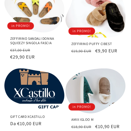
n
e
in PROMO!
:
in PROMO!
ZEFFIRINO SANDALI DONNA
SQUEEZY SINGOLA FASCIA
ZEFFIRINO PUFFY CIBEST
Prezzo
Prezzo
€37,00 EUR
Prezzo
Prezzo
€9,90 EUR
€19,90 EUR
di
€29,90 EUR
scontato
di
scontato
listino
listino
in PROMO!
GIFT CARD XCASTILLO
AMIX IGLOO M
Prezzo
Da €10,00 EUR
Prezzo
Prezzo
€10,90 EUR
€18,90 EUR
di