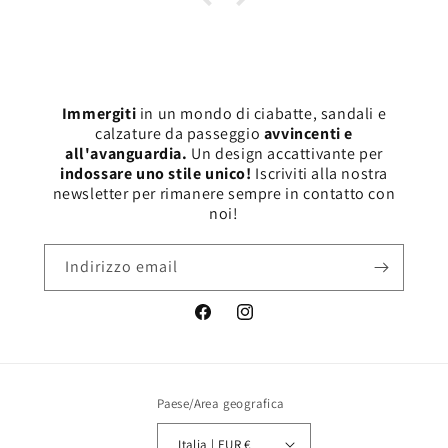
magro e potrebbe essere un
problema solo mio. Numero
perfetto. Molto soddisfatta.
Immergiti
in un mondo di ciabatte, sandali e
calzature da passeggio
avvincenti e
all'avanguardia.
Un design accattivante per
indossare uno stile unico!
Iscriviti alla nostra
newsletter per rimanere sempre in contatto con
noi!
Indirizzo email
Facebook
Instagram
Paese/Area geografica
Italia | EUR €