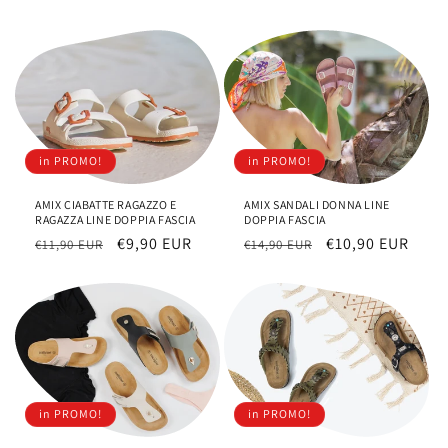
listino
listino
in PROMO!
in PROMO!
AMIX CIABATTE RAGAZZO E
AMIX SANDALI DONNA LINE
RAGAZZA LINE DOPPIA FASCIA
DOPPIA FASCIA
Prezzo
Prezzo
€9,90 EUR
Prezzo
Prezzo
€10,90 EUR
€11,90 EUR
€14,90 EUR
di
scontato
di
scontato
listino
listino
in PROMO!
in PROMO!