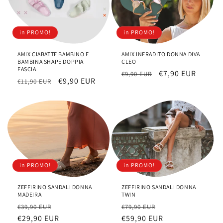
in PROMO!
in PROMO!
AMIX CIABATTE BAMBINO E
AMIX INFRADITO DONNA DIVA
BAMBINA SHAPE DOPPIA
CLEO
FASCIA
Prezzo
Prezzo
€7,90 EUR
€9,90 EUR
Prezzo
Prezzo
€9,90 EUR
€11,90 EUR
di
scontato
di
scontato
listino
listino
in PROMO!
in PROMO!
ZEFFIRINO SANDALI DONNA
ZEFFIRINO SANDALI DONNA
MADEIRA
TWIN
Prezzo
Prezzo
Prezzo
Prezzo
€39,90 EUR
€79,90 EUR
di
€29,90 EUR
scontato
di
€59,90 EUR
scontato